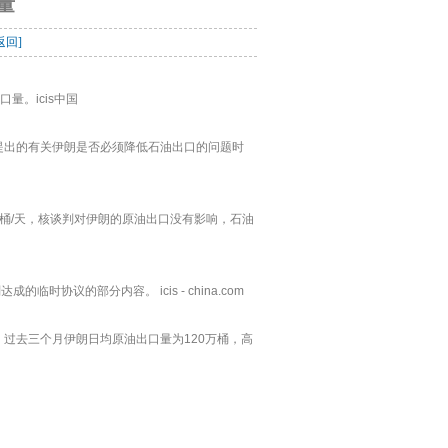
量
返回]
量。icis中国
ournal)提出的有关伊朗是否必须降低石油出口的问题时
桶/天，核谈判对伊朗的原油出口没有影响，石油
协议的部分内容。 icis - china.com
示，过去三个月伊朗日均原油出口量为120万桶，高