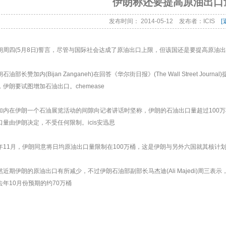
伊朗称还要提高原油出口
发布时间： 2014-05-12 发布者：ICIS
[
朗周四(5月8日)誓言，尽管与国际社会达成了原油出口上限，但该国还是要提高原油出口
石油部长赞加内(Bijan Zanganeh)在回答《华尔街日报》(The Wall Street J
，伊朗要试图增加石油出口。chemease
加内在伊朗一个石油展览活动的间隙向记者讲话时坚称，伊朗的石油出口量超过100万
口量由伊朗决定，不受任何限制。icis安迅思
年11月，伊朗同意将日均原油出口量限制在100万桶，这是伊朗与另外六国就其核计划达成的临时
然近期伊朗的原油出口有所减少，不过伊朗石油部副部长马杰迪(Ali Majedi)周三表
去年10月份预期的约70万桶