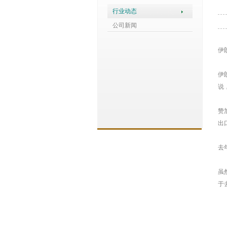
行业动态
公司新闻
伊
伊朗
说
赞
出
去
虽
于